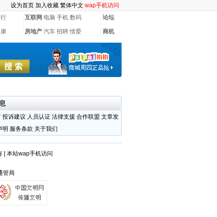
设为首页
加入收藏
繁体中文
wap手机访问
银行
互联网
电脑
手机
数码
论坛
健康
房地产
汽车
招聘
情爱
商机
息
有
投诉建议
人员认证
法律支援
合作联盟
文章发
声明
服务条款
关于我们
有
|
本站wap手机访问
山通管局