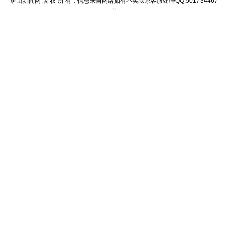
唐山新闻网 版 权 所 有，信息来自网络如有不实联系客服处理QQ:501734467
#