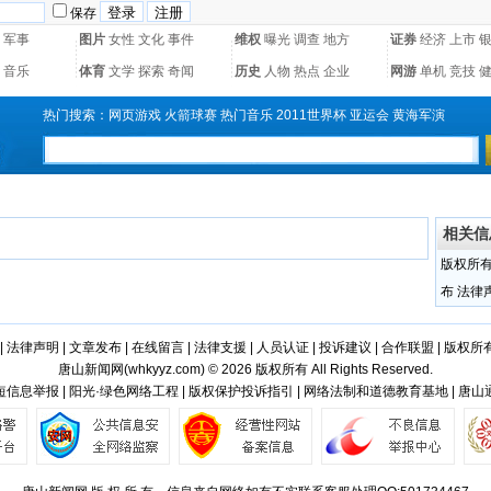
保存
军事
图片
女性
文化
事件
维权
曝光
调查
地方
证券
经济
上市
音乐
体育
文学
探索
奇闻
历史
人物
热点
企业
网游
单机
竞技
热门搜索：
网页游戏
火箭球赛
热门音乐
2011世界杯
亚运会
黄海军演
相关信
版权所
布
法律
|
法律声明
|
文章发布
|
在线留言
|
法律支援
|
人员认证
|
投诉建议
|
合作联盟
|
版权所
唐山新闻网(
whkyyz.com
) © 2026 版权所有 All Rights Reserved.
信息举报 | 阳光·绿色网络工程 | 版权保护投诉指引 | 网络法制和道德教育基地 | 唐