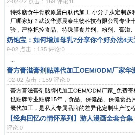
2-02-22 点击：168 评论:0
特殊膳食牛骨胶原蛋白肽代加工 小分子肽定制多
厂哪家好？武汉华源晨泰生物科技有限公司专业
验，严格把控食品、特殊膳食片剂、粉剂、膏滋、胶
奶饱宝：如何增加母乳?分享你个好办法4天
9-02 点击：135 评论:0
...
膏方膏滋膏剂贴牌代加工OEM/ODM厂家华
-02-02 点击：159 评论:0
膏方膏滋膏剂贴牌代加工OEM/ODM厂家_免费
也贴牌专业贴牌15年，食品、保健品、保健食品
囊代加工，是私人专属品牌的差异化定制生产过程。
【经典回忆の情怀系列】游人漫画全套合集
评论:0