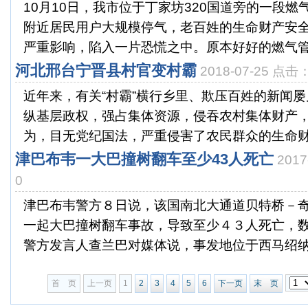
10月10日，我市位于丁家坊320国道旁的一段
附近居民用户大规模停气，老百姓的生命财产安
严重影响，陷入一片恐慌之中。原本好好的燃气管道
河北邢台宁晋县村官变村霸
2018-07-25 点击
近年来，有关“村霸”横行乡里、欺压百姓的新闻
纵基层政权，强占集体资源，侵吞农村集体财产
为，目无党纪国法，严重侵害了农民群众的生命财产
津巴布韦一大巴撞树翻车至少43人死亡
201
0
津巴布韦警方８日说，该国南北大通道贝特桥－
一起大巴撞树翻车事故，导致至少４３人死亡，
警方发言人查兰巴对媒体说，事发地位于西马绍纳兰
首 页
上一页
1
2
3
4
5
6
下一页
末 页