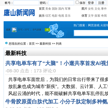
帐号：
密码：
保存
首页
美食
国际
国内
军事
图片
女性
文化
事件
娱乐
综艺
电影
电视
音乐
体育
文学
探索
奇闻
热门搜索：
网页游戏
火箭
您现在的位置：
首页
>>
最新科技
>> 列表
最新科技
共享电单车有了“大脑”！小遛共享首发AI视
-08-30 点击：173 评论:0
共享电单车面世后，为我们的日常出行带来了很
放乱象也成为城市“新疾”。大数据、云计算、人
风起云涌的时代，能不能破解共享电单车乱停乱放问
牛骨胶原蛋白肽代加工 小分子肽定制多种