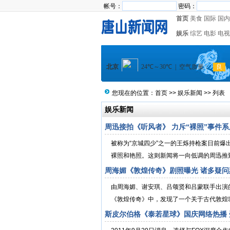
帐号：
密码：
首页
美食
国际
国内
娱乐
综艺
电影
电视
您现在的位置：
首页
>>
娱乐新闻
>> 列表
娱乐新闻
周迅接拍《听风者》 力斥“裸照”事件
被称为“京城四少”之一的王烁持枪案日前
裸照和艳照。这则新闻将一向低调的周迅推到
周海媚《敦煌传奇》剧照曝光 诸多疑问惹
由周海媚、谢安琪、吕颂贤和吕蒙联手出演
《敦煌传奇》中，发现了一个关于古代敦煌城
斯皮尔伯格《泰若星球》国庆网络热播