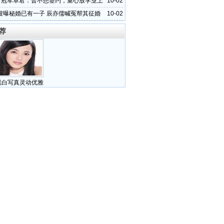
秀”冠军卓君：暂不想签约，重心放学业上
10-02
被曝秘婚已有一子 辰亦儒喊冤帮其征婚
10-02
荐
黑白写真灵动优雅