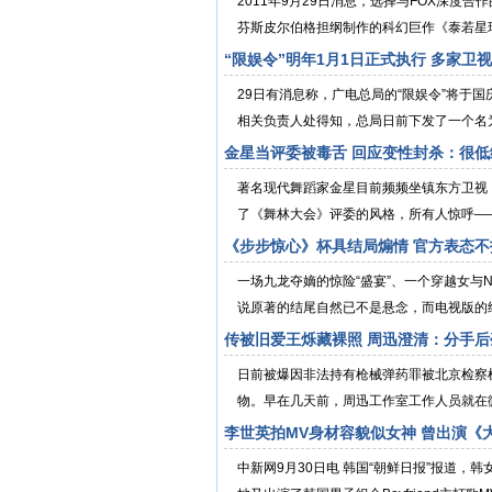
2011年9月29日消息，选择与FOX深度
芬斯皮尔伯格担纲制作的科幻巨作《泰若星球
“限娱令”明年1月1日正式执行 多家卫
29日有消息称，广电总局的“限娱令”将于
相关负责人处得知，总局日前下发了一个名为
金星当评委被毒舌 回应变性封杀：很低
著名现代舞蹈家金星目前频频坐镇东方卫视
了《舞林大会》评委的风格，所有人惊呼——“她
《步步惊心》杯具结局煽情 官方表态不
一场九龙夺嫡的惊险“盛宴”、一个穿越女
说原著的结尾自然已不是悬念，而电视版的结
传被旧爱王烁藏裸照 周迅澄清：分手后
日前被爆因非法持有枪械弹药罪被北京检察
物。早在几天前，周迅工作室工作人员就在微博
李世英拍MV身材容貌似女神 曾出演《大
中新网9月30日电 韩国“朝鲜日报”报道，韩女