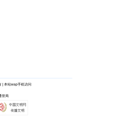
有
|
本站wap手机访问
山通管局