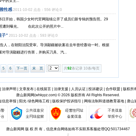
中的女主...
雅性感
2011-10-02 点击：556 评论:0
自26日开始，韩国少女时代官网陆续公开了成员们新专辑的预告照。29
照遭到曝光。 在此次公开的照片中...
棍子”
2011-10-02 点击：593 评论:0
名被告人，在朝阳法院受审。导演鄢颇被砍案在去年曾经轰动一时。根据
谋对导演鄢颇进行伤害，并购买刀具、汽...
5
6
下一页
末 页
共
92
条记录 10条/每页
|
法律声明
|
文章发布
|
在线留言
|
法律支援
|
人员认证
|
投诉建议
|
合作联盟
|
版权所
唐山新闻网(
whkyyz.com
) © 2026 版权所有 All Rights Reserved.
信息举报 | 阳光·绿色网络工程 | 版权保护投诉指引 | 网络法制和道德教育基地 | 唐
唐山新闻网 版 权 所 有，信息来自网络如有不实联系客服处理QQ:501734467
#