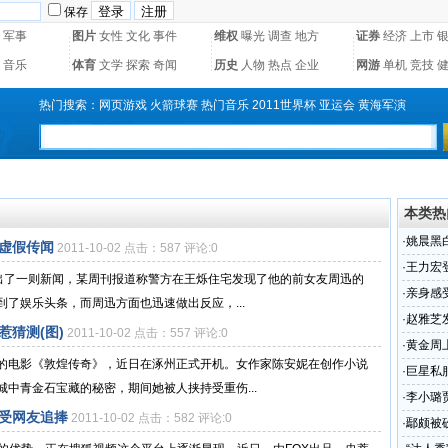
保存
军事
图片
女性
文化
事件
维权
曝光
调查
地方
证券
经济
上市
音乐
体育
文学
探索
奇闻
历史
人物
热点
企业
网游
单机
竞技
热门搜索：
网页游戏
火箭球赛
热门音乐
2011世界杯
亚运会
黄海军演
本类热
·
姚晨黑
系虚假传闻
2011-10-02 点击：587 评论:0
·
王力宏
爆出了一则新闻，某周刊报道称警方在王烁住宅发现了他的前女友周迅的
·
亲身感
了娱乐头条，而周迅方面也迅速做出反应，...
·
赵雅芝
猜测(图)
2011-10-02 点击：557 评论:0
·
黄金周
的电影《敦煌传奇》，近日在涿州正式开机。女作家陈安妮在创作小说
·
巨星私
中青金石宝藏的秘密，期间她被人挟持受重伤...
相
·
李小璐
 受网友追捧
2011-10-02 点击：582 评论:0
·
鄢颇被