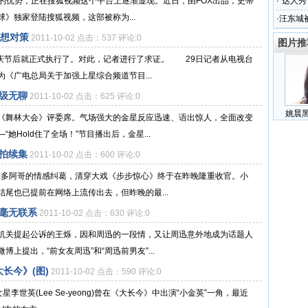
(图)
合作的优势，正在搜狐视频这个平台上逐渐显现。近日，由FOX出品，史蒂
·
“达人
》独家登陆搜狐视频，这部被称为...
·
汪东城
(图)
视想对策
2011-10-02 点击：537 评论:0
图片推
国庆节后就正式执行了。对此，记者进行了求证。 29日记者从电视台
《广电总局关于加强上星综合频道节目...
级无聊
2011-10-02 点击：625 评论:0
姚晨
《舞林大会》评委席。气场强大的金星反应迅速、语出惊人，全面改变
Hold住了全场！”节目播出后，金星...
拍续集
2011-10-02 点击：600 评论:0
与N多阿哥的情感纠葛，清穿大戏《步步惊心》终于在昨晚隆重收官。小
尾也已提前在网络上流传出去，但昨晚的最...
毫无联系
2011-10-02 点击：630 评论:0
机关提起公诉的王烁，因和周迅的一段情，又让周迅意外地成为话题人
上提出，“前女友周迅”和“周迅前男友”...
长今》(图)
2011-10-02 点击：590 评论:0
星李世英(Lee Se-yeong)曾在《大长今》中出演“小金英”一角，最近