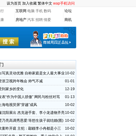
设为首页
加入收藏
繁体中文
wap手机访问
银行
互联网
电脑
手机
数码
论坛
健康
房地产
汽车
招聘
情爱
商机
门
白写真灵动优雅 自称家庭是女人最大事业
10-02
登浙卫视跨年晚会 帅气不减
01-01
受到家乡的变化
12-19
发表“作为中国人骄傲” 网民与粉丝对骂
01-13
上海电视荧屏“穿越”成风
10-02
服沈阳展出 杰克逊手套、李小龙遗物齐亮
10-02
贾乃亮高调秀恩爱:等想生孩子就结婚(图)
10-02
砍案昨开庭 主犯：鄢颇李小冉都是小三
10-02