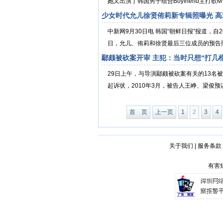
她又出演了韩国男子组合Boyfriend主打歌MV
少女时代允儿徐贤侑莉新专辑照曝光 高
中新网9月30日电 韩国“朝鲜日报”报道，
日，允儿、侑莉和徐贤最后三位成员的预告
鄢颇被砍案开审 主犯：当时只想“打几
29日上午，与导演鄢颇被砍案有关的13
起诉状，2010年3月，被告人王峥、梁俊预
首 页
上一页
1
2
3
4
关于我们
|
服务条款
有害短