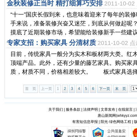
金秋装修正当时 精打细算巧安排
2011-10-0
“十一”国庆长假到来，也意味着迎来了每年的装
手来说，准备装修兴奋又迷茫，到底从何做起呢
摸底了近期装修市场，希望能给装修新手一些建议
专家支招：购买家具 分清材质
2011-10-02 
目前，传统家具一般分为实木和板材两大类。红
顶端产品。此外，还有少量的藤艺家具。购买家
质，材质不同，价格相差较大。 板式家具选择要
首 页
上一页
1
2
3
4
5
6
下一页
末 页
关于我们
|
服务条款
|
法律声明
|
文章发布
|
在线留言
|
唐山新闻网(
whkyyz.co
有害短信息举报 | 阳光·绿色网络工程 |