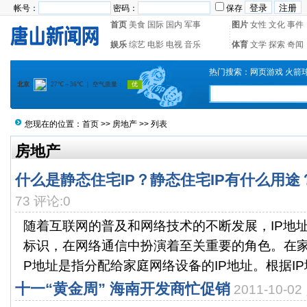
帐号：
密码：
保存
首页
美食
国际
国内
军事
图片
女性
文化
事件
娱乐
综艺
电影
电视
音乐
体育
文学
探索
奇闻
热门搜索：
网页游戏
火箭
您现在的位置：
首页
>>
房地产
>> 列表
房地产
什么是静态住宅IP？静态住宅IP有什么用途
73 评论:0
随着互联网的普及和网络技术的不断发展，IP地
标识，在网络通信中扮演着至关重要的角色。在家
P地址是指分配给家庭网络设备的IP地址。根据IP地
十一“黄金周” 海南开发商忙促销
2011-10-0