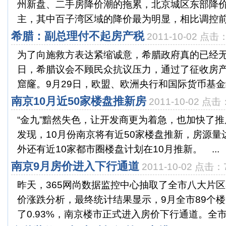
州新盘、二手房降价潮的拖累，北京城区东部降
主，其中百子湾区域的降价最为明显，相比调控前，
希腊：副总理付不起房产税
2011-10-02 点击
为了向施救方表达紧缩诚意，希腊政府真的已经无
日，希腊议会不顾民众抗议压力，通过了征收房
窟窿。9月29日，欧盟、欧洲央行和国际货币基金组织(
南京10月近50家楼盘推新房
2011-10-02 点击
“金九”黯然失色，让开发商更为着急，也加快了
发现，10月份南京将有近50家楼盘推新，房源量达
外还有近10家都市圈楼盘计划在10月推新。 ...
南京9月房价进入下行通道
2011-10-02 点击：
昨天，365网尚数据监控中心抽取了全市八大片区
价涨跌分析，最终统计结果显示，9月全市89个
了0.93%，南京楼市正式进入房价下行通道。全市八