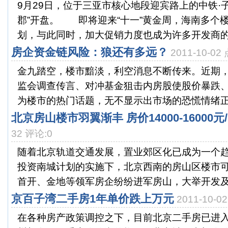
9月29日，位于三亚市核心地段迎宾路上的中铁·
郡”开盘。 即将迎来“十一”黄金周，海南多个
划，与此同时，加大促销力度也成为许多开发商的共
房企资金链风险：狼还有多远？
2011-10-0
金九踏空，楼市黯淡，利空消息不断传来。近期
监会调查传言、对冲基金狙击内房股使股价暴跌、
为楼市的热门话题，无不显示出市场的恐慌情绪正在
北京房山楼市羽翼渐丰 房价14000-16000元
32 评论:0
随着北京轨道交通发展，置业郊区化已成为一个趋
投资南城计划的实施下，北京西南的房山区楼市可
首开、金地等领军房企纷纷进军房山，大举开发及引
京百子湾二手房1年单价跌上万元
2011-10-
在各种房产政策调控之下，目前北京二手房已进