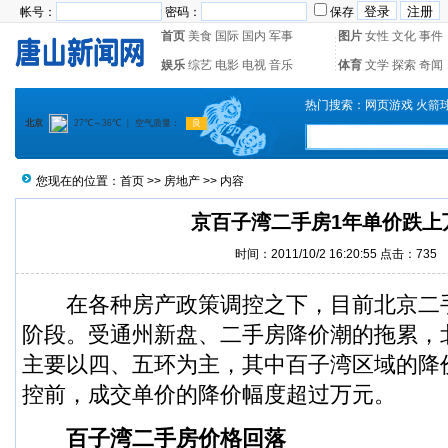
帐号：
密码：
保存
首页
美食
国际
国内
军事
图片
女性
文化
事件
娱乐
综艺
电影
电视
音乐
体育
文学
探索
奇闻
热门搜索：
网页游戏
火箭
您现在的位置：
首页
>>
房地产
>> 内容
京百子湾二手房1年单价跌上
时间：2011/10/2 16:20:55 点击：
735
在各种房产政策调控之下，目前北京二
阶段。受通州新盘、二手房降价潮的拖累，
主要以四、五环为主，其中百子湾区域的降
控前，成交单价的降价幅度超过万元。
百子湾二手房价格回落