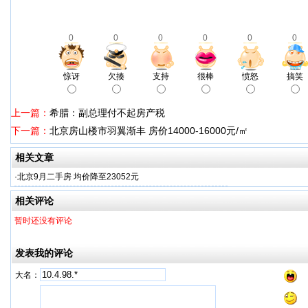
0
0
0
0
0
0
惊讶
欠揍
支持
很棒
愤怒
搞笑
上一篇：
希腊：副总理付不起房产税
下一篇：
北京房山楼市羽翼渐丰 房价14000-16000元/㎡
相关文章
·
北京9月二手房 均价降至23052元
相关评论
暂时还没有评论
发表我的评论
大名：