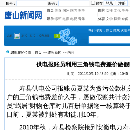
帐号：
密码：
保存
首页
美食
国际
国内
军事
图片
女性
文化
事件
娱乐
综艺
电影
电视
音乐
体育
文学
探索
奇闻
热门搜索：
网页游戏
火箭
您现在的位置：
首页
>>
维权新闻
>> 内容
供电报账员利用三角钱电费差价做假
时间：2011/10/1 19:43:59 点击：
1045
寿县供电公司报账员夏某为贪污公款机
户的三角钱电费差价入手，屡做假账共计贪
员“蜗居”财物仓库对几百册单据逐一核算终
日前，夏某被判处有期徒刑10年。
2010年秋，寿县检察院接到安徽电力寿