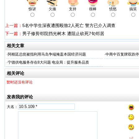
惊讶
欠揍
支持
很棒
愤怒
搞笑
上一篇：
5名中学生深夜遭围殴致2人死亡 警方已介入调查
下一篇：
男子修剪邻院挡光树木 遭阻止砍死7旬邻居
相关文章
·
阿根廷总统被指利用马岛争端掩盖本国经济问题
·
中商中百复牌双跌停
·
宁德供电服务存在8大问题 电业局：提升服务品质
相关评论
暂时还没有评论
发表我的评论
大名：