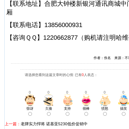
【联系地址】合肥大钟楼新银河通讯商城中门
厢
【联系电话】13856000931
【咨询ＱＱ】1220662877（购机请注明
作者：佚名 来源：不
请选择您看到这篇文章时的心情: 已有
0
人表态：
0
0
0
0
0
0
惊讶
欠揍
支持
很棒
愤怒
搞笑
上一篇：
老牌实力悍将 诺基亚5230低价促销中