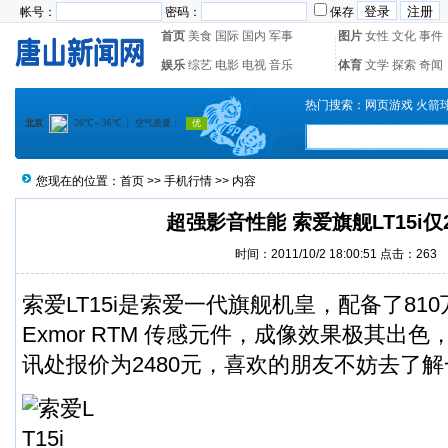
帐号：
密码：
保存
首页
美食
国际
国内
军事
图片
女性
文化
事件
娱乐
综艺
电影
电视
音乐
体育
文学
探索
奇闻
热门搜索：
网页游戏
火箭
您现在的位置：
首页
>>
手机行情
>> 内容
超强影音性能 索爱旗舰LT15i仅2
时间：2011/10/2 18:00:51 点击：
263
索爱LT15i是索爱一代旗舰机皇，配备了81
Exmor RTM 传感元件，成像效果极其出
讯处报价为2480元，喜欢的朋友不妨去了